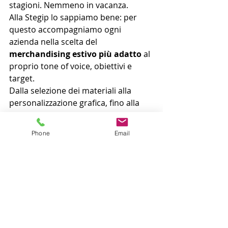
stagioni. Nemmeno in vacanza. 
Alla Stegip lo sappiamo bene: per 
questo accompagniamo ogni 
azienda nella scelta del 
merchandising estivo più adatto
 al 
proprio tone of voice, obiettivi e 
target. 
Dalla selezione dei materiali alla 
personalizzazione grafica, fino alla 
gestione logistica e distributiva, 
pensiamo a tutto noi. 
Phone
Email
Così, Voi andate in vacanza... il 
vostro Brand no!