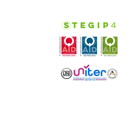
C
S
R
V
T
E
R
V
T
P
E
M
V
T
E
© 2021 by Stegip 4Com.