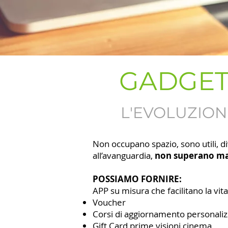
GADGET 
L'EVOLUZIO
Non occupano spazio, sono utili, dive
all’avanguardia,
non superano ma 
POSSIAMO FORNIRE:
APP su misura che facilitano la vita d
Voucher
Corsi di aggiornamento personaliz
Gift Card prime visioni cinema