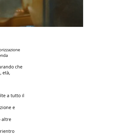
orizzazione
ienda
curando che
 età,
e a tutto il
azione e
 altre
rientro