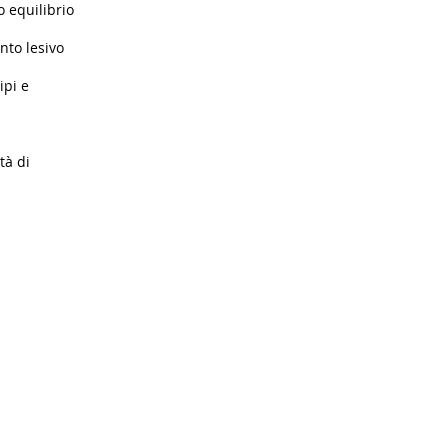
 equilibrio
nto lesivo
ipi e
tà di