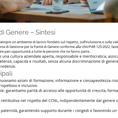
 di Genere – Sintesi
e un ambiente di lavoro fondato sul rispetto, sull’inclusione e sulla val
tema di Gestione per la Parità di Genere conforme alla UNI/PdR 125:2022, l’az
ire pari opportunità a tutte le persone che ne fanno parte.
e una cultura aziendale aperta, responsabile e meritocratica, assi
tenze, capacità e risultati, senza alcuna discriminazione di genere,
 credenze.
ipali
muoviamo azioni di formazione, informazione e consapevolezza rivolt
ispettoso e inclusivo.
le: garantiamo parità di accesso alle opportunità di crescita, form
à retributiva nel rispetto del CCNL, indipendentemente dal genere o
e paternità, garantendo supporto durante i congedi e favorendo un 