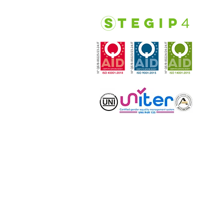
C
S
R
V
T
E
R
V
T
P
E
M
V
T
E
© 2021 by Stegip 4Com.