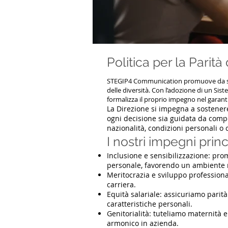
Politica per la Parità
STEGIP4 Communication promuove da sempr
delle diversità. Con l’adozione di un Sis
formalizza il proprio impegno nel garant
La Direzione si impegna a sostener
ogni decisione sia guidata da compe
nazionalità, condizioni personali o
I nostri impegni princ
Inclusione e sensibilizzazione: pro
personale, favorendo un ambiente r
Meritocrazia e sviluppo professiona
carriera.
Equità salariale: assicuriamo parit
caratteristiche personali.
Genitorialità: tuteliamo maternità 
armonico in azienda.