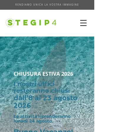
RENDIAMO UNICA LA VOSTRA IMMAGINE
CHIUSURA ESTIVA 2026
I nostri uffici
resteranno chiusi
dall’8 al 23 agosto
2026
​Le attività riprenderanno
lunedì 24 agosto. ​​
Buone Vacanze!