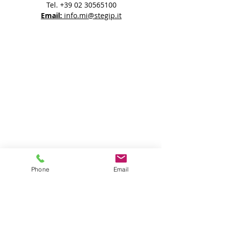
Tel.
+39 02 30565100
Email:
info.mi@stegip.it
Phone
Email
9:00 - 18:00
Lunedi / Venerdi