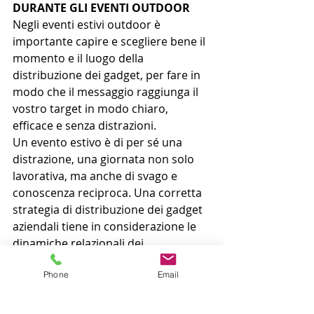
DURANTE GLI EVENTI OUTDOOR
Negli eventi estivi outdoor è 
importante capire e scegliere bene il 
momento e il luogo della 
distribuzione dei gadget, per fare in 
modo che il messaggio raggiunga il 
vostro target in modo chiaro, 
efficace e senza distrazioni. 
Un evento estivo è di per sé una 
distrazione, una giornata non solo 
lavorativa, ma anche di svago e 
conoscenza reciproca. Una corretta 
strategia di distribuzione dei gadget 
aziendali tiene in considerazione le 
dinamiche relazionali dei 
partecipanti durante il meeting o 
Phone
Email
team building e le esigenze del 
momento, massimizzando 
l’esposizione all’interno di stand 