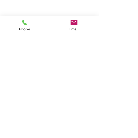
Phone
Email
Post correlati
Mostra tutti