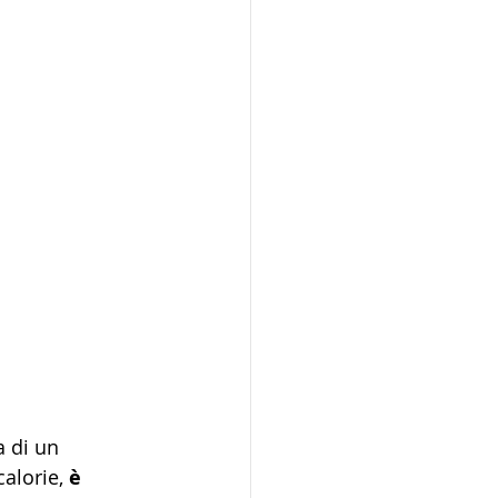
 di un 
alorie, 
è 