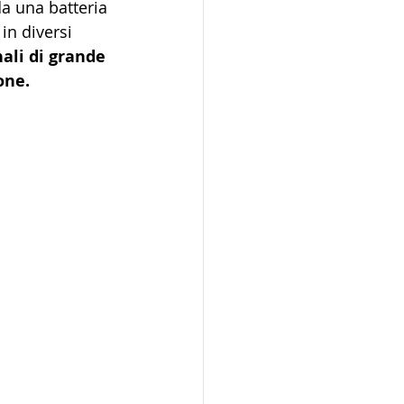
da una batteria 
n diversi 
li di grande 
one.