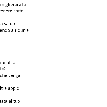
migliorare la 
tenere sotto 
la salute 
endo a ridurre 
ionalità 
ie?
 che venga 
ltre app di 
uata al tuo 