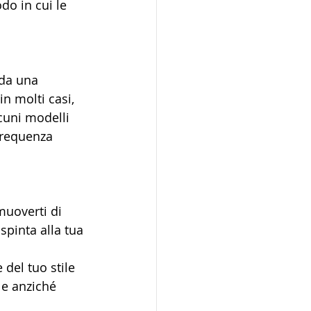
o in cui le 
 da una 
n molti casi, 
cuni modelli 
frequenza 
muoverti di 
spinta alla tua 
del tuo stile 
le anziché 