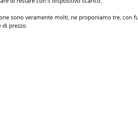
itare di restare con il dispositivo scarico.
ione sono veramente molti, ne proponiamo tre, con fu
e di prezzo.