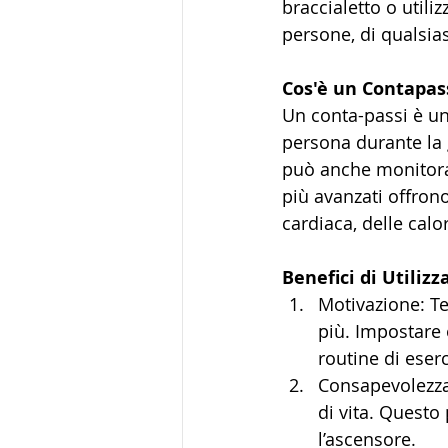
braccialetto o util
persone, di qualsiasi
Cos'è un Contapas
Un conta-passi è un
persona durante la g
può anche monitorare
più avanzati offron
cardiaca, delle calo
Benefici di Utiliz
Motivazione: Te
più. Impostare 
routine di eserc
Consapevolezza:
di vita. Questo
l’ascensore.