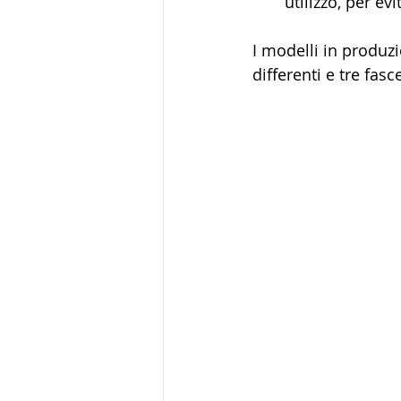
utilizzo, per ev
I modelli in produz
differenti e tre fasc