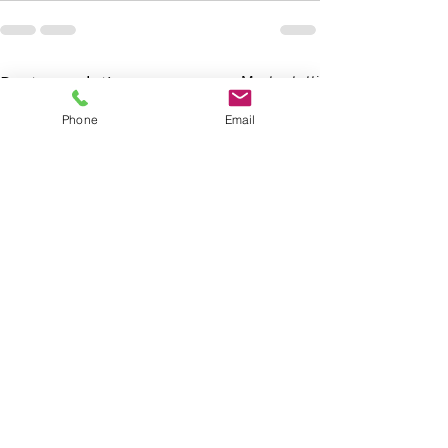
Post correlati
Mostra tutti
Phone
Email