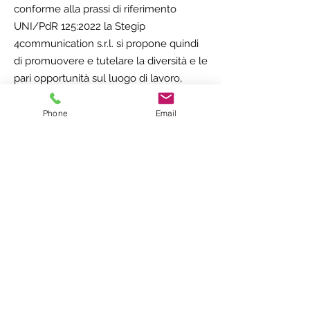
conforme alla prassi di riferimento
UNI/PdR 125:2022 la Stegip
4communication s.r.l. si propone quindi
di promuovere e tutelare la diversità e le
pari opportunità sul luogo di lavoro,
misurandone gli stati di avanzamento e i
risultati attraverso l’adozione di specifici
Phone
Email
indicatori (KPI) e rendendo conto degli
stessi alle parti interessate attraverso i
documenti e i canali di comunicazione
ufficiali.
SCARICA PDF
CONTATTI
STEGIP 4COMMUNICATION S.R.L. A SOCIO UNICO
ROMA SEDE LEGALE