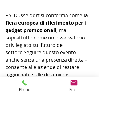
PSI Düsseldorf si conferma come 
la 
fiera europea di riferimento per i 
gadget promozionali
, ma 
soprattutto come un osservatorio 
privilegiato sul futuro del 
settore.Seguire questo evento – 
anche senza una presenza diretta – 
consente alle aziende di restare 
aggiornate sulle dinamiche 
internazionali, anticipare i trend e 
prendere decisioni più consapevoli 
Phone
Email
in ambito di merchandising e 
comunicazione.