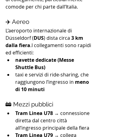
comode per chi parte dall’Italia.
✈️ Aereo
L’aeroporto internazionale di 
Düsseldorf (
DUS
) dista circa 
3 km 
dalla fiera
.I collegamenti sono rapidi 
ed efficienti:
navette dedicate (Messe 
Shuttle Bus)
taxi e servizi di ride-sharing, che 
raggiungono l’ingresso in 
meno 
di 10 minuti
🚋 Mezzi pubblici
Tram Linea U78
 → connessione 
diretta dal centro città 
all’ingresso principale della fiera
Tram Linea U79
 → collega 